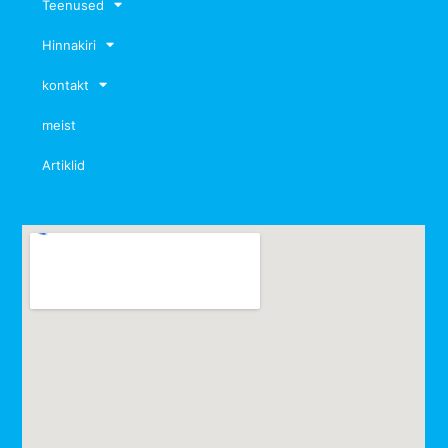
Teenused
Hinnakiri
kontakt
meist
Artiklid