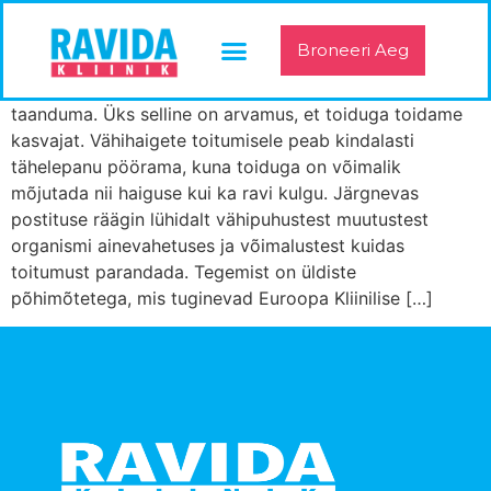
Vähihaige toitumine
Broneeri Aeg
Vähihaige toitumine Ajast ja arust seisukohad on visad
taanduma. Üks selline on arvamus, et toiduga toidame
kasvajat. Vähihaigete toitumisele peab kindalasti
tähelepanu pöörama, kuna toiduga on võimalik
mõjutada nii haiguse kui ka ravi kulgu. Järgnevas
postituse räägin lühidalt vähipuhustest muutustest
organismi ainevahetuses ja võimalustest kuidas
toitumust parandada. Tegemist on üldiste
põhimõtetega, mis tuginevad Euroopa Kliinilise […]