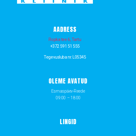
AADRESS
Ropka tee 6, Tartu
+372 591 51 555
Tegevusluba nr. L05345
OLEME AVATUD
Esmaspäev-Reede
09:00 – 18:00
LINGID